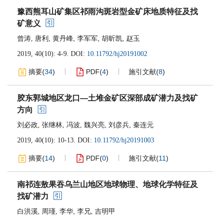
豫西熊耳山矿集区祁雨沟斑岩型金矿床地质特征及找
矿意义
曾涛
,
唐利
,
黄丹峰
,
李军军
,
胡昕凯
,
赵玉
2019, 40(10): 4-9.
DOI:
10.11792/hj20191002
摘要
(
34
)
PDF
(
4
)
施引文献
(
8
)
胶东郭城地区龙口—土堆金矿区深部成矿潜力及找矿
方向
刘必政
,
张继林
,
冯波
,
魏兴亮
,
刘彦兵
,
秦连元
2019, 40(10): 10-13.
DOI:
10.11792/hj20191003
摘要
(
14
)
PDF
(
0
)
施引文献
(
11
)
南祁连敖果吞乌兰山地区地球物理、地球化学特征及
找矿潜力
白洪溪
,
周瑾
,
李华
,
李兄
,
吉明甲