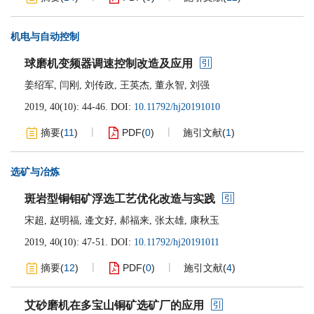
机电与自动控制
球磨机变频器调速控制改造及应用
姜绍军
,
闫刚
,
刘传政
,
王英杰
,
董永智
,
刘强
2019, 40(10): 44-46.
DOI:
10.11792/hj20191010
摘要
(
11
)
PDF
(
0
)
施引文献
(
1
)
选矿与冶炼
斑岩型铜钼矿浮选工艺优化改造与实践
宋超
,
赵明福
,
逄文好
,
郝福来
,
张太雄
,
康秋玉
2019, 40(10): 47-51.
DOI:
10.11792/hj20191011
摘要
(
12
)
PDF
(
0
)
施引文献
(
4
)
艾砂磨机在多宝山铜矿选矿厂的应用