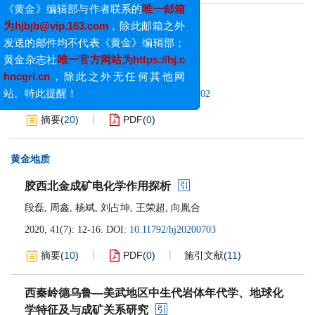
为hjbjb@vip.163.com
，除此邮箱之外
工业用金
发送的邮件均不代表《黄金》编辑部；
黄金杂志社
唯一官方网站为https://hj.c
银铜合金铸态球晶组织的研究
hncgri.cn
，除此之外无任何其他网
张国良
,
向雄志
,
夏静
站。特此提醒！
2020, 41(7): 7-11.
DOI:
10.11792/hj20200702
摘要
(
20
)
PDF
(
0
)
黄金地质
胶西北金成矿电化学作用探析
段磊
,
周鑫
,
杨斌
,
刘占坤
,
王荣超
,
向胤合
2020, 41(7): 12-16.
DOI:
10.11792/hj20200703
摘要
(
10
)
PDF
(
0
)
施引文献
(
11
)
西秦岭德乌鲁—美武地区中生代岩体年代学、地球化
学特征及与成矿关系研究