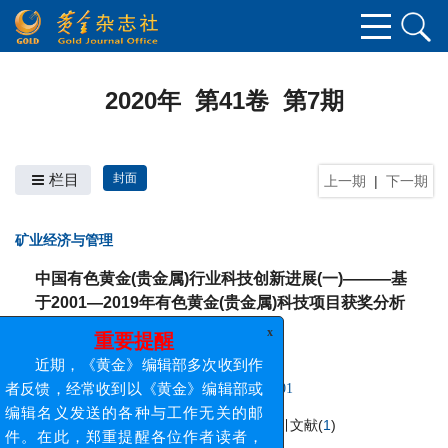
2020年 第41卷 第7期
栏目
封面
上一期
|
下一期
矿业经济与管理
中国有色黄金(贵金属)行业科技创新进展(一)———基
于2001—2019年有色黄金(贵金属)科技项目获奖分析
x
重要提醒
评价
近期，《黄金》编辑部多次收到作
石和清
者反馈，经常收到以《黄金》编辑部或
2020, 41(7): 1-6.
DOI:
10.11792/hj20200701
编辑名义发送的各种与工作无关的邮
件。在此，郑重提醒各位作者读者，
摘要
(
13
)
PDF
(
0
)
施引文献
(
1
)
《黄金》编辑部与作者联系的
唯一邮箱