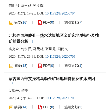
何彤彤
,
华永成
,
逯文辉
2020, 41(7): 17-25.
DOI:
10.11792/hj20200704
摘要
(
16
)
PDF
(
0
)
施引文献
(
7
)
北祁连西段陇孔—热水达坂地区金矿床地质特征及找
矿前景分析
袁克全
,
刘永强
,
马元林
,
张世龙
,
蓟尚文
2020, 41(7): 26-31.
DOI:
10.11792/hj20200705
摘要
(
18
)
PDF
(
0
)
施引文献
(
1
)
蒙古国西部艾拉格乌勒金矿床地质特征及矿床成因
姜晓平
,
张帅
2020, 41(7): 32-35.
DOI:
10.11792/hj20200706
摘要
(
14
)
PDF
(
0
)
施引文献
(
2
)