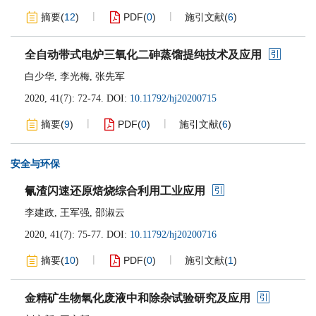
摘要
(
12
)
PDF
(
0
)
施引文献
(
6
)
全自动带式电炉三氧化二砷蒸馏提纯技术及应用
白少华
,
李光梅
,
张先军
2020, 41(7): 72-74.
DOI:
10.11792/hj20200715
摘要
(
9
)
PDF
(
0
)
施引文献
(
6
)
安全与环保
氰渣闪速还原焙烧综合利用工业应用
李建政
,
王军强
,
邵淑云
2020, 41(7): 75-77.
DOI:
10.11792/hj20200716
摘要
(
10
)
PDF
(
0
)
施引文献
(
1
)
金精矿生物氧化废液中和除杂试验研究及应用