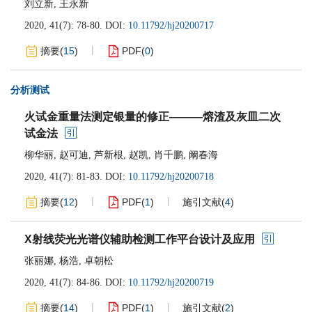
刘立新
,
王永新
2020, 41(7): 78-80.
DOI:
10.11792/hj20200717
摘要
(
15
)
PDF
(
0
)
分析测试
火试金重量法测定银量的修正———熔渣及灰皿二次
试金法
柳华丽
,
赵可迪
,
芦新根
,
赵凯
,
肖千鹏
,
阚春海
2020, 41(7): 81-83.
DOI:
10.11792/hj20200718
摘要
(
12
)
PDF
(
1
)
施引文献
(
4
)
X射线荧光光谱仪辅助检测工作平台设计及应用
张丽娜
,
杨浩
,
卓朝松
2020, 41(7): 84-86.
DOI:
10.11792/hj20200719
摘要
(
14
)
PDF
(
1
)
施引文献
(
2
)