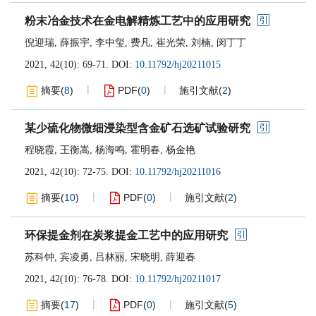
粉末冶金技术在金电解精炼工艺中的应用研究
倪迎瑞
,
薛振宇
,
李中玺
,
费凡
,
崔光荣
,
刘楠
,
闵丁丁
2021, 42(10): 69-71.
DOI:
10.11792/hj20211015
摘要
(
8
)
PDF
(
0
)
施引文献
(
2
)
某少硫化物微细浸染型含金矿石选矿试验研究
程晓霞
,
王衡嵩
,
杨海鸣
,
霍明春
,
杨金艳
2021, 42(10): 72-75.
DOI:
10.11792/hj20211016
摘要
(
10
)
PDF
(
0
)
施引文献
(
2
)
环保提金剂在炭浆提金工艺中的应用研究
苏科钟
,
宾凌勇
,
吕林丽
,
宋晓明
,
薛迎春
2021, 42(10): 76-78.
DOI:
10.11792/hj20211017
摘要
(
17
)
PDF
(
0
)
施引文献
(
5
)