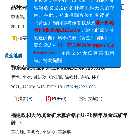
晶种法制备微米级球形银粉的超声诱导空化处理
者反馈，经常收到以《黄金》编辑部或
编辑名义发送的各种与工作无关的邮
李雪嵩
,
高健宝
,
尹超
件。在此，郑重提醒各位作者读者，
2021, 42(10): 4-7.
DOI:
10.11792/hj20211002
《黄金》编辑部与作者联系的
唯一邮箱
为hjbjb@vip.163.com
，除此邮箱之外
摘要
(
13
)
PDF
(
0
)
施引文献
(
2
)
发送的邮件均不代表《黄金》编辑部；
黄金杂志社
唯一官方网站为https://hj.c
黄金地质
hncgri.cn
，除此之外无任何其他网
站。特此提醒！
鄂东南张海金矿床控矿因素及找矿潜力分析
罗恒
,
李欢
,
戴进玲
,
徐江阓
,
陈松林
,
许杨
,
孙芳
2021, 42(10): 8-15.
DOI:
10.11792/hj20211003
摘要
(
9
)
PDF
(
0
)
施引文献
(
4
)
福建政和大药坑金矿床脉岩锆石U-Pb测年及金成矿年
龄
王会胜
,
唐秀念
,
李绪俊
,
王剑平