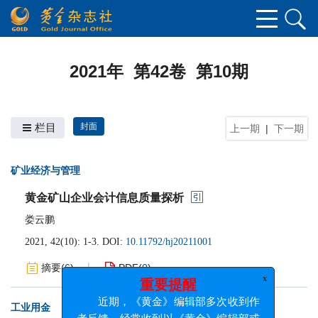
2021年 第42卷 第10期
栏目
封面
上一期
|
下一期
矿业经济与管理
黄金矿山企业会计信息质量探析
娄云鹏
2021, 42(10): 1-3.
DOI:
10.11792/hj20211001
摘要
(
6
)
PDF
(
0
)
x
重要提醒
工业用金
近期，《黄金》编辑部多次收到作