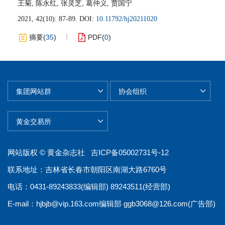
王菊
,
陈永红
,
张灵芝
,
葛仲义
,
贾国宁
2021, 42(10): 87-89.
DOI:
10.11792/hj20211020
摘要
(
35
)
PDF
(
0
)
网站版权 © 黄金杂志社
吉ICP备05002731号-12
联系地址：吉林省长春市朝阳区南湖大路6760号
电话：0431-89243833(编辑部) 89243511(经营部)
E-mail：
hjbjb@vip.163.com
编辑部
ggb3068@126.com
(广告部)