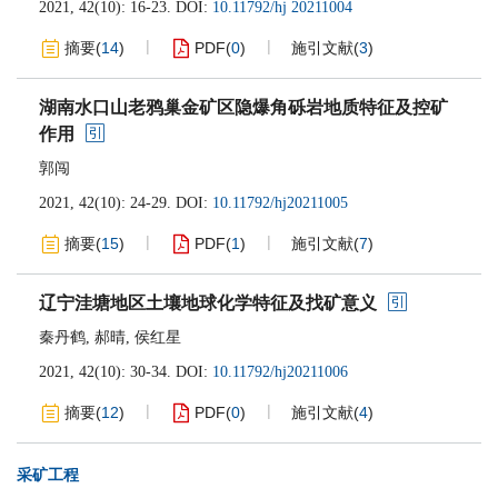
2021, 42(10): 16-23.
DOI:
10.11792/hj 20211004
摘要
(
14
)
PDF
(
0
)
施引文献
(
3
)
湖南水口山老鸦巢金矿区隐爆角砾岩地质特征及控矿
作用
郭闯
2021, 42(10): 24-29.
DOI:
10.11792/hj20211005
摘要
(
15
)
PDF
(
1
)
施引文献
(
7
)
辽宁洼塘地区土壤地球化学特征及找矿意义
秦丹鹤
,
郝晴
,
侯红星
2021, 42(10): 30-34.
DOI:
10.11792/hj20211006
摘要
(
12
)
PDF
(
0
)
施引文献
(
4
)
采矿工程