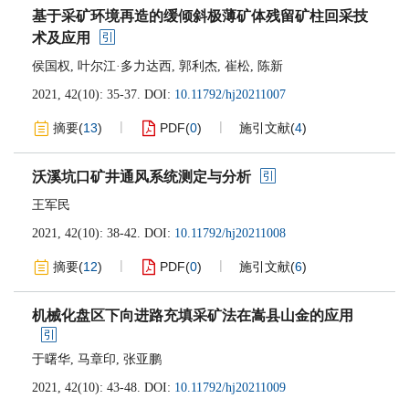
基于采矿环境再造的缓倾斜极薄矿体残留矿柱回采技
术及应用
侯国权
,
叶尔江·多力达西
,
郭利杰
,
崔松
,
陈新
2021, 42(10): 35-37.
DOI:
10.11792/hj20211007
摘要
(
13
)
PDF
(
0
)
施引文献
(
4
)
沃溪坑口矿井通风系统测定与分析
王军民
2021, 42(10): 38-42.
DOI:
10.11792/hj20211008
摘要
(
12
)
PDF
(
0
)
施引文献
(
6
)
机械化盘区下向进路充填采矿法在嵩县山金的应用
于曙华
,
马章印
,
张亚鹏
2021, 42(10): 43-48.
DOI:
10.11792/hj20211009