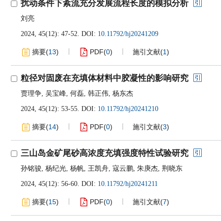
扰动条件下紊流充分发展流程长度的模拟分析
刘亮
2024, 45(12): 47-52.
DOI:
10.11792/hj20241209
摘要
(
13
)
PDF
(
0
)
施引文献
(
1
)
粒径对固废在充填体材料中胶凝性的影响研究
贾理争
,
吴宝峰
,
何磊
,
韩正伟
,
杨东杰
2024, 45(12): 53-55.
DOI:
10.11792/hj20241210
摘要
(
14
)
PDF
(
0
)
施引文献
(
3
)
三山岛金矿尾砂高浓度充填强度特性试验研究
孙铭骏
,
杨纪光
,
杨帆
,
王凯舟
,
寇云鹏
,
朱庚杰
,
荆晓东
2024, 45(12): 56-60.
DOI:
10.11792/hj20241211
摘要
(
15
)
PDF
(
0
)
施引文献
(
7
)