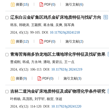
摘要
(
15
)
PDF
(
0
)
施引文献
(
6
)
辽东白云金矿集区鸡爪金矿床地质特征与找矿方向
韩东
,
韩晓涛
,
王颖辉
,
蒋永臻
,
吴爽
,
陈军典
2024, 45(12): 99-105.
DOI:
10.11792/hj20241218
摘要
(
12
)
PDF
(
0
)
施引文献
(
2
)
青海苦海南多协龙地区土壤地球化学特征及找矿效果
曹成刚
,
韩成
,
方永坤
,
潘咄
,
黄碧云
,
王一点
2024, 45(12): 106-113.
DOI:
10.11792/hj 20241219
摘要
(
9
)
PDF
(
0
)
施引文献
(
3
)
吉林二道沟金矿床地质特征及成矿物理化学条件研究
叶柄杨
,
高茂凯
,
刘宇轩
,
杨贺
,
张超
2024, 45(12): 114-120.
DOI:
10.11792/hj20241220