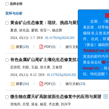
选择全部
近
安环与分析
者反馈
编辑名
黄金矿山生态修复：现状、挑战与展望
件。在
夏源
,
涂光远
,
廖骐
,
张宝一
,
杨志辉
《黄金
2024, 45(12): 1-7.
DOI:
10.11792/hj20241201
为hjbjb
发送的
摘要
(
28
)
PDF
(
0
)
施引文献
(
8
)
黄金杂
hncgri
有色金属矿山尾矿土壤化生态修复技术研究进展
站。特
迟崇哲
,
刘影
,
王超
,
张大勇
,
王春慧
2024, 45(12): 8-12.
DOI:
10.11792/hj20241202
摘要
(
34
)
PDF
(
2
)
施引文献
(
23
)
微生物在露天矿高陡坡面生态修复中的应用与展望
党电邦
,
吕莹
,
湛金
,
杨亚
,
齐志雅
,
刘兴宇