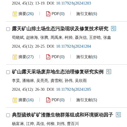
2024, 45(12): 13-19.
DOI:
10.11792/hj20241203
摘要
(
26
)
PDF
(
0
)
施引文献
(
6
)
露天矿山排土场生态污染现状及修复技术研究
苟晓斌
,
赵林海
,
张腾
,
周禹来
,
柯帅
,
聂兴信
,
王舒晗
,
张鑫
2024, 45(12): 20-25.
DOI:
10.11792/hj20241204
摘要
(
27
)
PDF
(
0
)
施引文献
(
6
)
矿山露天采场废弃地生态治理修复研究实例
李昊
,
潘翰林
,
吴亮亮
,
龚雪刚
,
孙伟
,
吴欣雨
2024, 45(12): 26-30.
DOI:
10.11792/hj20241205
摘要
(
16
)
PDF
(
0
)
施引文献
(
5
)
典型硫铁矿矿渣微生物群落组成和环境驱动因子
杨富淋
,
江烨
,
高佳
,
何柳
,
刘伟
,
曹百川