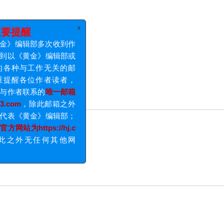
x
中文科技期刊数据库
重要提醒
中国学术期刊综合评价数据库
期，《黄金》编辑部多次收到作
，经常收到以《黄金》编辑部或
义发送的各种与工作无关的邮
此，郑重提醒各位作者读者，
》编辑部与作者联系的
唯一邮箱
@vip.163.com
，除此邮箱之外
邮件均不代表《黄金》编辑部；
志社
唯一官方网站为https://hj.c
.cn
，除此之外无任何其他网
此提醒！