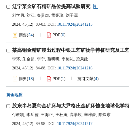
辽宁某金矿石精矿品位提高试验研究
刘学勇
,
刘江
,
秦贵杰
,
孟宪瑜
,
刘子源
2024, 45(12): 80-83.
DOI:
10.11792/hj20241215
摘要
(
24
)
PDF
(
0
)
某高铜金精矿浸出过程中银工艺矿物学特征研究及工
李环
,
朱金超
,
李宁
,
蔡明明
,
李梅礼
,
梁秉政
2024, 45(12): 84-88.
DOI:
10.11792/hj20241216
摘要
(
18
)
PDF
(
1
)
施引文献
(
4
)
黄金地质
胶东半岛夏甸金矿床与大尹格庄金矿床蚀变地球化学
付政凯
,
李岳智
,
王海正
,
王杜涛
,
高学坎
,
辛梓豪
,
陈煜东
2024, 45(12): 89-98.
DOI:
10.11792/hj20241217