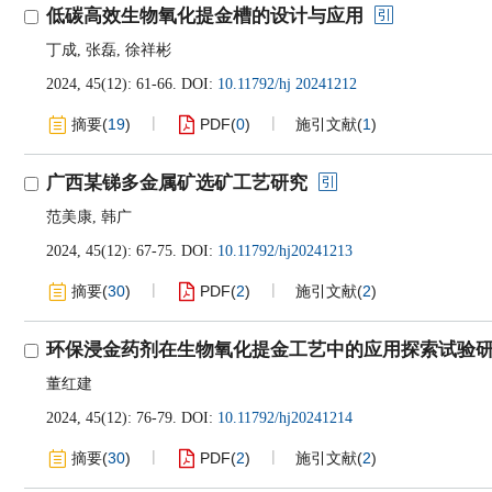
低碳高效生物氧化提金槽的设计与应用
丁成
,
张磊
,
徐祥彬
2024, 45(12): 61-66.
DOI:
10.11792/hj 20241212
摘要
(
19
)
PDF
(
0
)
施引文献
(
1
)
广西某锑多金属矿选矿工艺研究
范美康
,
韩广
2024, 45(12): 67-75.
DOI:
10.11792/hj20241213
摘要
(
30
)
PDF
(
2
)
施引文献
(
2
)
环保浸金药剂在生物氧化提金工艺中的应用探索试验
董红建
2024, 45(12): 76-79.
DOI:
10.11792/hj20241214
摘要
(
30
)
PDF
(
2
)
施引文献
(
2
)