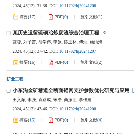
2024, 45(12): 31-36.
DOI:
10.11792/hj20241206
摘要
(
17
)
PDF
(
0
)
施引文献
(
1
)
某历史遗留硫磺冶炼废渣综合治理工程
蓝蓉
,
刘子茜
,
胡学伟
,
李旅
,
陈玉林
,
傅灿
,
施灿海
2024, 45(12): 37-42.
DOI:
10.11792/hj20241207
摘要
(
16
)
PDF
(
0
)
施引文献
(
2
)
矿业工程
小东沟金矿巷道全断面锚网支护参数优化研究与应用
王义海
,
李强
,
袁路成
,
宋浩
,
商振朋
,
李佳建
2024, 45(12): 43-46.
DOI:
10.11792/hj20241208
摘要
(
15
)
PDF
(
0
)
施引文献
(
4
)