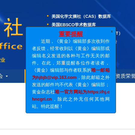
中国科技核心期刊
美国化学文摘社（CAS）数据库
美国EBSCO学术数据库
日本科学技术振兴机构数据库（JST）
WJCI科技期刊世界影响力指数报告
x
重要提醒
中国期刊全文数据库
近期，《黄金》编辑部多次收到作
中国核心期刊（遴选）数据库
者反馈，经常收到以《黄金》编辑部或
行业
编辑名义发送的各种与工作无关的邮
中文科技期刊数据库
件。在此，郑重提醒各位作者读者，
中国学术期刊综合评价数据库
会
期刊导读
期刊订阅
资质荣
《黄金》编辑部与作者联系的
唯一邮箱
中国科技核心期刊
为hjbjb@vip.163.com
，除此邮箱之外
美国化学文摘社（CAS）数据库
发送的邮件均不代表《黄金》编辑部；
专刊专栏
美国EBSCO学术数据库
黄金杂志社
唯一官方网站为https://hj.c
日本科学技术振兴机构数据库（JST）
hncgri.cn
，除此之外无任何其他网
站。特此提醒！
WJCI科技期刊世界影响力指数报告
中国期刊全文数据库
中国核心期刊（遴选）数据库