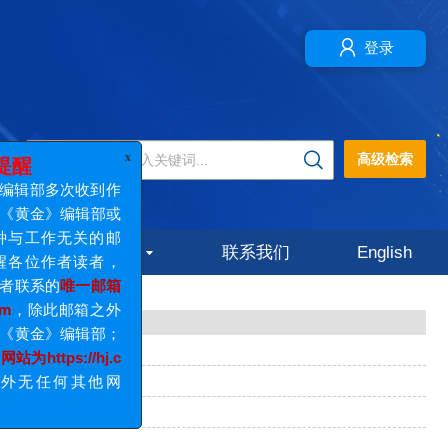
登录
x
多次收到作
高级检索
》编辑部或
作无关的邮
作者读者，
的
唯一邮箱
誉
作者中心
联系我们
English
此邮箱之外
》编辑部；
s://hj.c
任何其他网