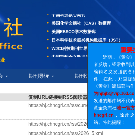
中国科技核心期刊
美国化学文摘社（CAS）数据库
美国EBSCO学术数据库
重要提醒
日本科学技术振兴机构数据库（JST）
近期，《黄金》编辑部
WJCI科技期刊世界影响力指数报告
者反馈，经常收到以《黄金
中国期刊全文数据库
编辑名义发送的各种与工
中国核心期刊（遴选）数据库
行业
件。在此，郑重提醒各位
中文科技期刊数据库
《黄金》编辑部与作者联系
会
期刊导读
期刊订阅
资质荣
中国学术期刊综合评价数据库
为hjbjb@vip.163.com
，除
中国科技核心期刊
发送的邮件均不代表《黄金
黄金杂志社
唯一官方网站为http
美国化学文摘社（CAS）数据库
复制URL链接到RSS阅读器
hncgri.cn
，除此之外无
美国EBSCO学术数据库
https://hj.chncgri.cn/rss/current.xml
站。特此提醒！
日本科学技术振兴机构数据库（JST）
WJCI科技期刊世界影响力指数报告
https://hj.chncgri.cn/rss/2026_6.xml
中国期刊全文数据库
https://hj.chncgri.cn/rss/2026_5.xml