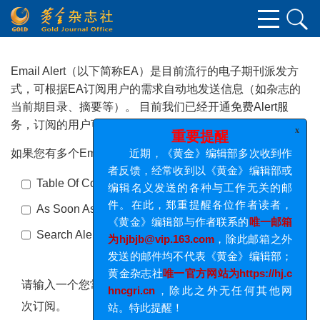
Email Alert（以下简称EA）是目前流行的电子期刊派发方
式，可根据EA订阅用户的需求自动地发送信息（如杂志的
当前期目录、摘要等）。 目前我们已经开通免费Alert服
务，订阅的用户可按自己的需求免费获取最新目录。
x
重要提醒
如果您有多个Email地址，请重复订阅即可。
近期，《黄金》编辑部多次收到作
者反馈，经常收到以《黄金》编辑部或
Table Of Content Alert
编辑名义发送的各种与工作无关的邮
件。在此，郑重提醒各位作者读者，
As Soon As Possible Published Alert
《黄金》编辑部与作者联系的
唯一邮箱
Search Alert
为hjbjb@vip.163.com
，除此邮箱之外
发送的邮件均不代表《黄金》编辑部；
黄金杂志社
唯一官方网站为https://hj.c
请输入一个您常用的Email。 如果有多个Email， 请多
hncgri.cn
，除此之外无任何其他网
次订阅。
站。特此提醒！