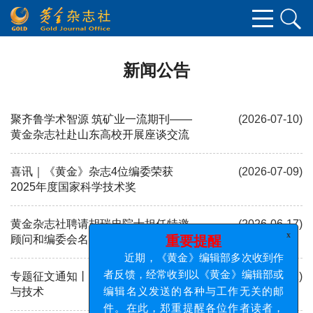
新闻公告
聚齐鲁学术智源 筑矿业一流期刊——
(2026-07-10)
黄金杂志社赴山东高校开展座谈交流
喜讯｜《黄金》杂志4位编委荣获
(2026-07-09)
2025年度国家科学技术奖
黄金杂志社聘请胡瑞忠院士担任特邀
(2026-06-17)
x
重要提醒
顾问和编委会名誉主任
近期，《黄金》编辑部多次收到作
者反馈，经常收到以《黄金》编辑部或
专题征文通知丨金属矿绿色开采理论
(2026-06-02)
编辑名义发送的各种与工作无关的邮
与技术
件。在此，郑重提醒各位作者读者，