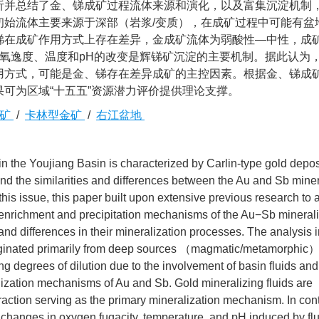
析并总结了金、锑成矿过程流体来源和演化，以及富集沉淀机制
初始流体主要来源于深部（岩浆/变质），在成矿过程中可能有盆
锑在成矿作用方式上存在差异，金成矿流体为弱酸性—中性，成
氧逸度、温度和pH的改变是辉锑矿沉淀的主要机制。据此认为
用方式，可能是金、锑存在差异成矿的主控因素。根据金、锑成
可为区域“十五五”资源潜力评价提供理论支撑。
锑矿
/
卡林型金矿
/
右江盆地
 the Youjiang Basin is characterized by Carlin-type gold depos
and the similarities and differences between the Au and Sb miner
this issue, this paper built upon extensive previous research to
e enrichment and precipitation mechanisms of the Au−Sb minerali
 and differences in their mineralization processes. The analysis i
 originated primarily from deep sources （magmatic/metamorphic）
ng degrees of dilution due to the involvement of basin fluids an
ralization mechanisms of Au and Sb. Gold mineralizing fluids are
eraction serving as the primary mineralization mechanism. In cont
 changes in oxygen fugacity, temperature, and pH induced by flu