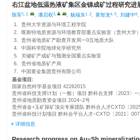
右江盆地低温热液矿集区金锑成矿过程研究进
1, 2
,
3
,
,
1, 2
4, 5
6
陈军
,
潘启权
,
杨瑞东
,
黄智龙
,
刘建中
,
1.
贵州大学资源与环境工程学院
2.
喀斯特地质资源与环境教育部重点实验室（贵州大学
3.
贵州省地质矿产勘查开发局一0五地质大队
4.
中国科学院地球化学研究所
5.
关键矿产成矿与预测全国重点实验室
6.
贵州省地质矿产局
7.
中国黄金集团贵州有限公司
基金项目:
国家自然科学基金项目
42262015
贵州省科技支撑计划（一般）项目
黔科合支撑〔2023〕一
贵州省地质勘查资金项目
2024−2号
贵州省金+玉矿探矿顶尖专家团队
黔科合人才CXTD〔2025
贵州省科技计划项目
黔科合平台人才−CXTD〔2021〕007
详细信息
Research progress on Au−Sb mineralizatio