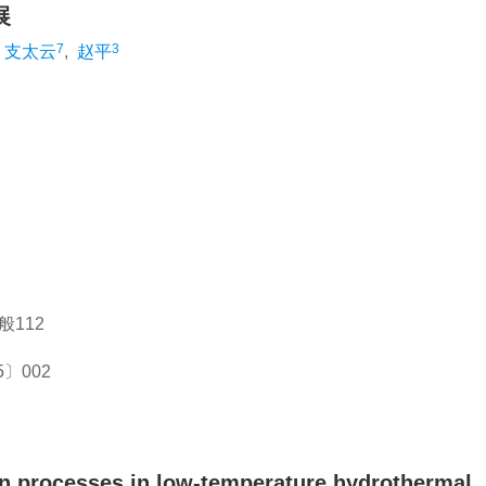
展
7
3
支太云
,
赵平
）
般112
〕002
n processes in low-temperature hydrothermal