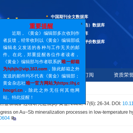
WJCI科技期刊世界影响力指数报告
中国期刊全文数据库
中国核心期刊（遴选）数据库
中文科技期刊数据库
x
重要提醒
中国学术期刊综合评价数据库
近期，《黄金》编辑部多次收到作
中国科技核心期刊
馈，经常收到以《黄金》编辑部或
辑名义发送的各种与工作无关的邮
美国化学文摘社（CAS）数据库
行业
。在此，郑重提醒各位作者读者，
美国EBSCO学术数据库
金》编辑部与作者联系的
唯一邮箱
日本科学技术振兴机构数据库（JST）
会
期刊导读
期刊订阅
资质荣
bjb@vip.163.com
，除此邮箱之外
WJCI科技期刊世界影响力指数报告
的邮件均不代表《黄金》编辑部；
中国期刊全文数据库
2/hj20260604
金杂志社
唯一官方网站为https://hj.c
中国核心期刊（遴选）数据库
ri.cn
，除此之外无任何其他网
矿过程研究进展[J]. 黄金, 2026, 47(6): 26-34.
DOI:
10.1
特此提醒！
中文科技期刊数据库
gress on Au−Sb mineralization processes in low-temperature hy
中国学术期刊综合评价数据库
60604