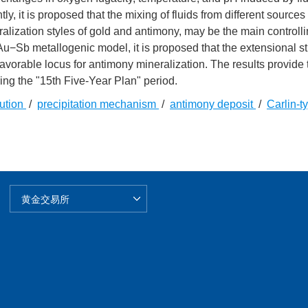
, it is proposed that the mixing of fluids from different sources
eralization styles of gold and antimony, may be the main controlli
Au−Sb metallogenic model, it is proposed that the extensional st
vorable locus for antimony mineralization. The results provide 
ing the "15th Five-Year Plan" period.
lution
/
precipitation mechanism
/
antimony deposit
/
Carlin-t