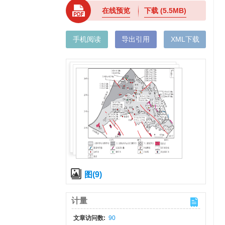
在线预览
下载
(5.5MB)
手机阅读
导出引用
XML下载
图(9)
计量
文章访问数:
90