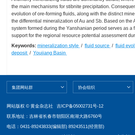
the main mechanisms for stibnite precipitation. Consequently
evolution of ore-forming fluids, along with the distinct min
the differential mineralization of Au and Sb. Based on the 
system formed during the Yanshanian period serves as a fa
support for the regional resource potential assessment dur
Keywords:
mineralization style
/
fluid source
/
fluid evo
deposit
/
Youjiang Basin
网站版权 © 黄金杂志社
吉ICP备05002731号-12
联系地址：吉林省长春市朝阳区南湖大路6760号
电话：0431-89243833(编辑部) 89243511(经营部)