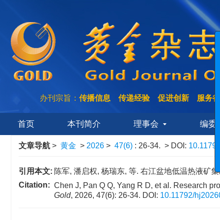
者反
编
办刊宗旨：
传播信息 传递经验 促进创新 服务
件
《黄
首页
本刊简介
理事会
编委
为hj
发送
文章导航
>
黄金
>
2026
>
47(6)
: 26-34.
> DOI:
10.1179
黄
hncg
引用本文:
陈军, 潘启权, 杨瑞东, 等. 右江盆地低温热液矿集区金锑成
站。
Citation:
Chen J, Pan Q Q, Yang R D, et al. Research pro
Gold
, 2026, 47(6): 26-34.
DOI:
10.11792/hj202