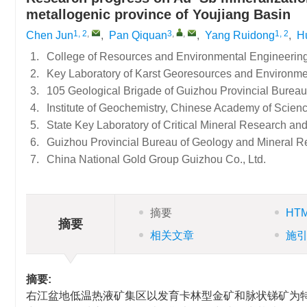
metallogenic province of Youjiang Basin
1, 2
,
3
,
,
1, 2
Chen Jun
,
Pan Qiquan
,
Yang Ruidong
,
H
1.
College of Resources and Environmental Engineering
2.
Key Laboratory of Karst Georesources and Environme
3.
105 Geological Brigade of Guizhou Provincial Burea
4.
Institute of Geochemistry, Chinese Academy of Scien
5.
State Key Laboratory of Critical Mineral Research and
6.
Guizhou Provincial Bureau of Geology and Mineral 
7.
China National Gold Group Guizhou Co., Ltd.
摘要
HT
摘要
相关文章
施
摘要:
右江盆地低温热液矿集区以发育卡林型金矿和脉状锑矿为