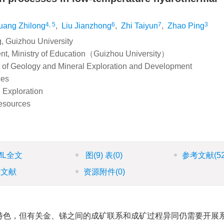
4, 5
6
7
3
uang Zhilong
,
Liu Jianzhong
,
Zhi Taiyun
,
Zhao Ping
, Guizhou University
nt, Ministry of Education（Guizhou University）
u of Geology and Mineral Exploration and Development
ces
 Exploration
Resources
ML全文
图
(9)
表
(0)
参考文献
(5
引文献
资源附件
(0)
特色，但有关金、锑之间的成矿联系和成矿过程异同仍需要开展