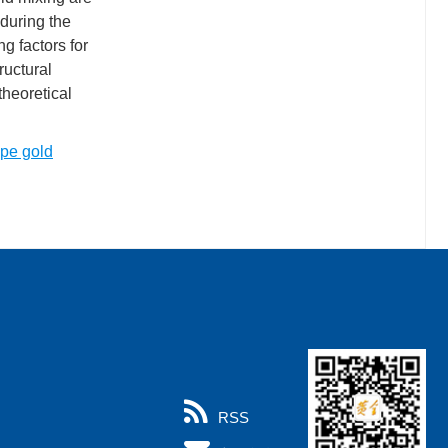
 during the
ng factors for
ructural
theoretical
ype gold
RSS