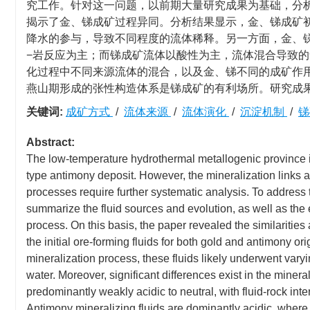
究工作。针对这一问题，以前期大量研究成果为基础，分
揭示了金、锑成矿过程异同。分析结果显示，金、锑成矿
降水的参与，导致不同程度的流体稀释。另一方面，金、
−岩反应为主；而锑成矿流体以酸性为主，流体混合导致的
化过程中不同来源流体的混合，以及金、锑不同的成矿作
燕山期形成的张性构造体系是锑成矿的有利场所。研究成果
关键词:
成矿方式
/
流体来源
/
流体演化
/
沉淀机制
/
Abstract:
The low-temperature hydrothermal metallogenic province in
type antimony deposit. However, the mineralization links 
processes require further systematic analysis. To address 
summarize the fluid sources and evolution, as well as th
process. On this basis, the paper revealed the similarities
the initial ore-forming fluids for both gold and antimony
mineralization process, these fluids likely underwent varyi
water. Moreover, significant differences exist in the mine
predominantly weakly acidic to neutral, with fluid-rock int
Antimony mineralizing fluids are dominantly acidic, where