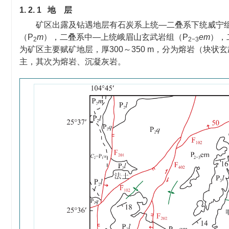
1. 2. 1 地 层
矿区出露及钻遇地层有石炭系上统—二叠系下统威宁
（P
m
），二叠系中—上统峨眉山玄武岩组（P
em
），
2
2−3
为矿区主要赋矿地层，厚300～350 m，分为熔岩（块
主，其次为熔岩、沉凝灰岩。