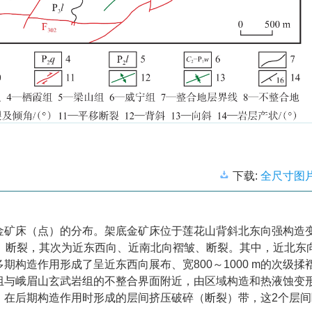
下载:
全尺寸图
金矿床（点）的分布。架底金矿床位于莲花山背斜北东向强构造
皱、断裂，其次为近东西向、近南北向褶皱、断裂。其中，近北东
期构造作用形成了呈近东西向展布、宽800～
1000
m的次级揉
组与峨眉山玄武岩组的不整合界面附近，由区域构造和热液蚀变
，在后期构造作用时形成的层间挤压破碎（断裂）带，这2个层间