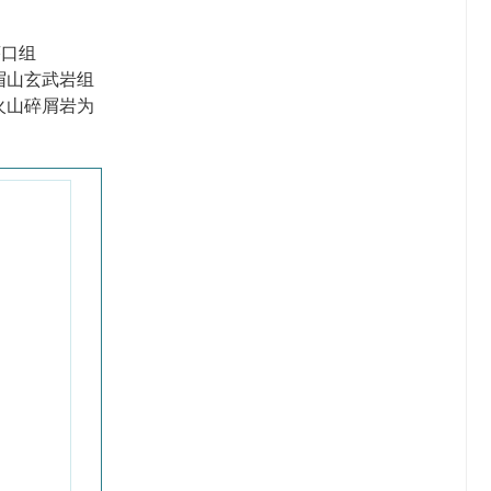
茅口组
眉山玄武岩组
火山碎屑岩为