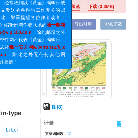
在线预览
下载
(3.3MB)
x
重要提醒
近期，《黄金》编辑部多次收到作
手机阅读
导出引用
XML下载
者反馈，经常收到以《黄金》编辑部或
编辑名义发送的各种与工作无关的邮
件。在此，郑重提醒各位作者读者，
《黄金》编辑部与作者联系的
唯一邮箱
为hjbjb@vip.163.com
，除此邮箱之外
发送的邮件均不代表《黄金》编辑部；
黄金杂志社
唯一官方网站为https://hj.c
hncgri.cn
，除此之外无任何其他网
站。特此提醒！
图(8)
in-type
计量
1
1
,
Li Lei
文章访问数:
97