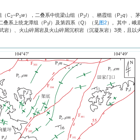
组（C
−P
w
），二叠系中统梁山组（P
l
）、栖霞组（P
q
）、
2
1
2
2
二叠系上统龙潭组（P
l
）及第四系（Q）（见
图2
）。其中，峨
3
状玄武岩）、火山碎屑岩及火山碎屑沉积岩（沉凝灰岩）3类，且以