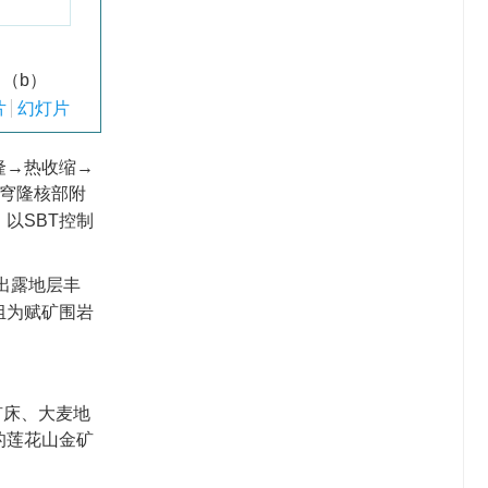
ld （b）
片
幻灯片
隆→热收缩→
穹隆核部附
以SBT控制
出露地层丰
组为赋矿围岩
矿床、大麦地
的莲花山金矿