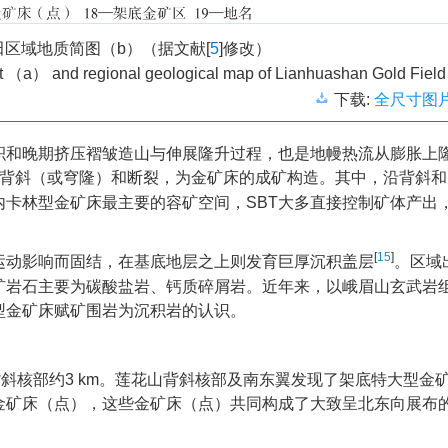
区域地质简图（b）（据文献[
5
]修改）
sit （a） and regional geological map of Lianhuashan Gold Fie
下载:
全尺寸图
积和晚期挤压褶皱造山与伸展隆升过程，也是地幔热流从膨胀上
背斜（或穹隆）和断裂，为金矿床的成矿构造。其中，沿背斜和
内卡林型金矿床最主要的容矿空间，SBT大多直接控制矿体产出，
[
15
]
运动影响而固结，在基底地层之上则发育巨厚沉积盖层
。区域
矿岩石主要为碳酸盐岩、钙质碎屑岩。近年来，以峨眉山玄武岩
型金矿床赋矿围岩为沉积岩的认识。
背斜核部约3 km。莲花山背斜核部及南东翼发现了架底特大型金
金矿床（点），这些金矿床（点）共同构成了大致呈北东向展布