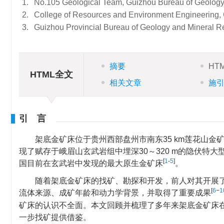
1.
No.105 Geological Team, Guizhou Bureau of Geology
2.
College of Resources and Environment Engineering, 
3.
Guizhou Provincial Bureau of Geology and Mineral 
摘要
HT
HTML全文
相关文章
施
引 言
架底金矿床位于贵州西部盘州市南东35 km莲花山金矿
现了赋存于峨眉山玄武岩组中埋深30～320 m的隐伏特大
[
1
-
5
]
国目前在玄武岩中发现的最大原生金矿床
。
随着架底金矿床的找矿、勘探和开发，前人对其开展
[
6
−
1
流体来源、成矿年龄和动力学背景，并取得了重要成果
矿床的认识不全面。本文回顾并梳理了多年来架底金矿床
一步找矿提供借鉴。