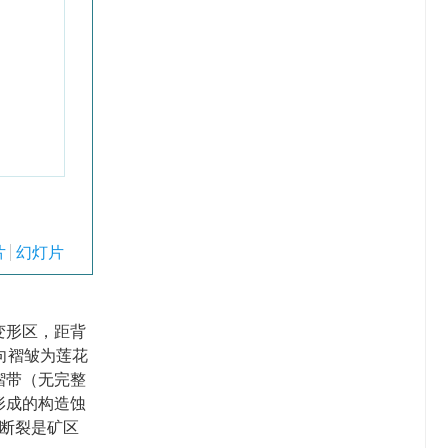
片
幻灯片
变形区，距背
向褶皱为莲花
褶带（无完整
形成的构造蚀
断裂是矿区