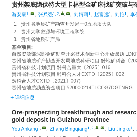
贵州架底隐伏特大型卡林型金矿床找矿突破与
1
,
1, 2
,
,
1
1
1
游安康
,
张兵强
,
刘婧珂
,
赵富远
,
刘艳
,
李
1.
贵州省地质矿产勘查开发局一0五地质大队
2.
贵州大学资源与环境工程学院
3.
贵州省地质矿产局
基金项目:
自然资源部深部金矿勘查开采技术创新中心开放课题
LDK
贵州省地质矿产勘查开发局地质科研项目
黔地矿科合〔202
贵州省科技计划项目
黔科合重大〔2025〕016
贵州省科技计划项目
黔科合人才CXTD〔2025〕002
黔科合人才CXTD〔2021〕007)
贵州省地质勘查资金项目
520000214TLCOG7DGTNRG
详细信息
Ore-prospecting breakthrough and research
gold deposit in Guizhou Province
1
,
1, 2
,
,
1
You Ankang
,
Zhang Bingqiang
,
Liu Jingke
,