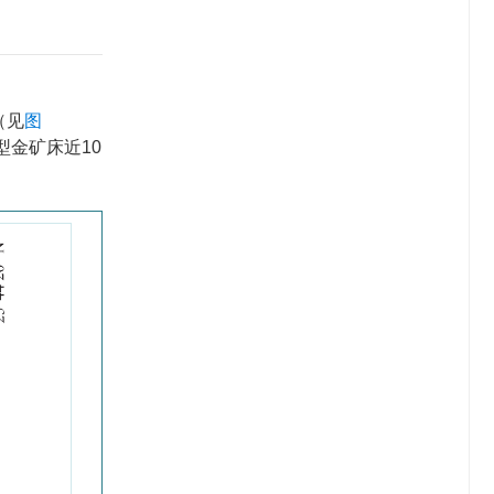
（见
图
金矿床近10