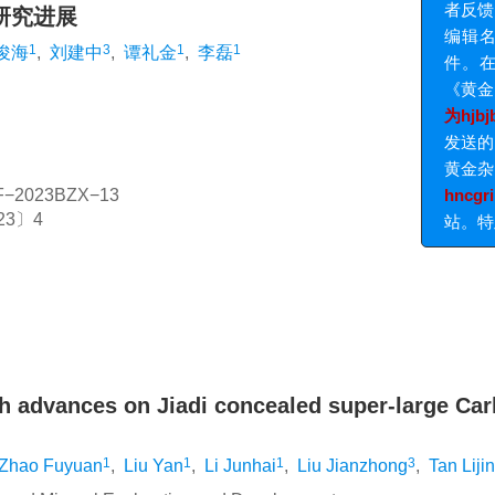
研究进展
1
3
1
1
俊海
,
刘建中
,
谭礼金
,
李磊
F−2023BZX−13
3〕4
 advances on Jiadi concealed super-large Carl
1
1
1
3
Zhao Fuyuan
,
Liu Yan
,
Li Junhai
,
Liu Jianzhong
,
Tan Lijin