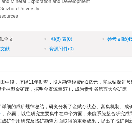
 and Mineral Exploration and Development
Guizhou University
Resources
ML全文
图
(8)
表
(0)
参考文献
(4
引文献
资源附件
(0)
田中段，历经11年勘查，投入勘查经费约1亿元，完成钻探进尺8
型卡林型金矿床，探明金资源量57 t，成为贵州省第五大金矿床
了详细的成矿规律总结，研究分析了金赋存状态、富集机制、成
0
]
。然而，以往研究主要集中在单个方面，未能系统整合研究成
在成矿作用研究及找矿勘查方面取得的重要成果，提出了找矿创