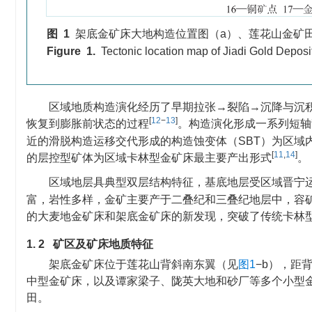
图 1
架底金矿床大地构造位置图（a）、莲花山金矿田
Figure 1.
Tectonic location map of Jiadi Gold Depo
区域地质构造演化经历了早期拉张→裂陷→沉降与沉
[
12
−
13
]
恢复到膨胀前状态的过程
。构造演化形成一系列短轴
近的滑脱构造运移交代形成的构造蚀变体（SBT）为区域
[
11
,
14
]
的层控型矿体为区域卡林型金矿床最主要产出形式
。
区域地层具典型双层结构特征，基底地层受区域晋宁
富，岩性多样，金矿主要产于二叠纪和三叠纪地层中，容
的大麦地金矿床和架底金矿床的新发现，突破了传统卡林
1. 2 矿区及矿床地质特征
架底金矿床位于莲花山背斜南东翼（见
图1
−b），距
中型金矿床，以及谭家梁子、陇英大地和砂厂等多个小型
田。