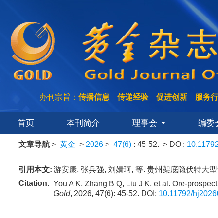
办刊宗旨：
传播信息 传递经验 促进创新 服务
首页
本刊简介
理事会
编委
文章导航
>
黄金
>
2026
>
47(6)
: 45-52.
> DOI:
10.1179
引用本文:
游安康, 张兵强, 刘婧珂, 等. 贵州架底隐伏特大型卡林型
Citation:
You A K, Zhang B Q, Liu J K, et al. Ore-prospec
Gold
, 2026, 47(6): 45-52.
DOI:
10.11792/hj202