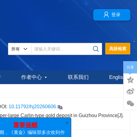
登录
高级检索
分享
誉
作者中心
联系我们
English
DOI:
10.11792/hj20260606
er-large Carlin-type gold deposit in Guizhou Province[J].