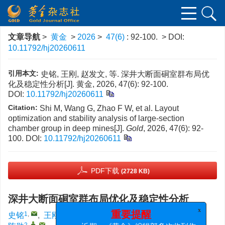
文章导航
>
黄金
>
2026
>
47(6)
: 92-100.
> DOI:
10.11792/hj20260611
引用本文:
史铭, 王刚, 赵发文, 等. 深井大断面硐室群布局优
化及稳定性分析[J]. 黄金, 2026, 47(6): 92-100.
DOI:
10.11792/hj20260611
Citation:
Shi M, Wang G, Zhao F W, et al. Layout
optimization and stability analysis of large-section
chamber group in deep mines[J].
Gold
, 2026, 47(6): 92-
100.
DOI:
10.11792/hj20260611
PDF下载
(2728 KB)
深井大断面硐室群布局优化及稳定性分析
1
,
1
1
1
1
1
史铭
,
王刚
,
赵发文
,
张朋
,
葛正斌
,
周伟杰
,
x
重要提醒
2
,
,