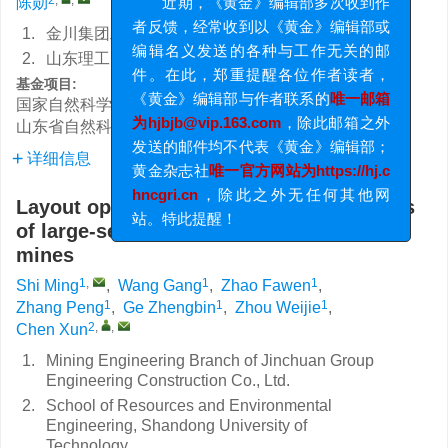
陈勋
近期，《黄金》编辑部多次收到作
1.
金川集团工程建设有限公司矿山工程分公司
者反馈，经常收到以《黄金》编辑部或
2.
山东理工大学资源与环境工程学院
编辑名义发送的各种与工作无关的邮
件。在此，郑重提醒各位作者读者，
基金项目:
国家自然科学基金资助项目
52304144
《黄金》编辑部与作者联系的
唯一邮箱
山东省自然科学基金资助项目
ZR2023QE133
为hjbjb@vip.163.com
，除此邮箱之外
发送的邮件均不代表《黄金》编辑部；
详细信息
黄金杂志社
唯一官方网站为https://hj.c
hncgri.cn
，除此之外无任何其他网
Layout optimization and stability analysis
站。特此提醒！
of large-section chamber group in deep
mines
1
,
1
1
Shi Ming
,
Wang Gang
,
Zhao Fawen
,
1
1
1
Zhang Peng
,
Ge Zhengbin
,
Zhou Weijie
,
2
,
,
Chen Xun
1.
Mining Engineering Branch of Jinchuan Group
Engineering Construction Co., Ltd.
2.
School of Resources and Environmental
Engineering, Shandong University of
Technology