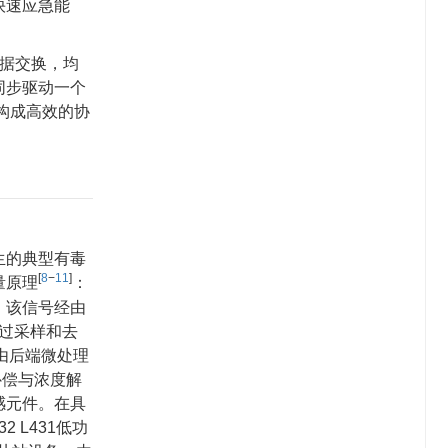
快速应急能
据交换，均
同步驱动一个
构成高效的协
生的典型有毒
[
8
−
11
]
量原理
：
；该信号经由
过采样和去
由后端微处理
补偿与浓度解
感元件。在具
 L431低功