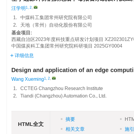
1, 2
,
汪学明
1.
中煤科工集团常州研究院有限公司
2.
天地（常州）自动化股份有限公司
基金项目:
西藏自治区2023年度科技重点研发计划项目
XZ202301ZY
中国煤炭科工集团常州研究院科研项目
2025GY0004
详细信息
Design and application of an edge comput
1, 2
,
Wang Xueming
1.
CCTEG Changzhou Research Institute
2.
Tiandi (Changzhou) Automation Co., Ltd.
摘要
HT
HTML全文
相关文章
施