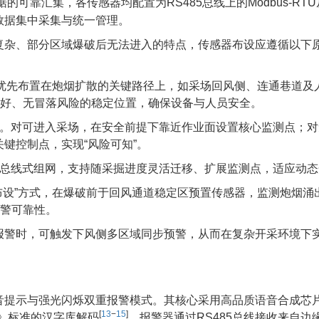
的可靠汇集，各传感器均配置为RS485总线上的Modbus-RT
数据集中采集与统一管理。
复杂、部分区域爆破后无法进入的特点，传感器布设应遵循以下
点优先布置在炮烟扩散的关键路径上，如采场回风侧、连通巷道及
完好、无冒落风险的稳定位置，确保设备与人员安全。
设。对可进入采场，在安全前提下靠近作业面设置核心监测点；对
键控制点，实现“风险可知”。
及总线式组网，支持随采掘进度灵活迁移、扩展监测点，适应动态
布设”方式，在爆破前于回风通道稳定区预置传感器，监测炮烟涌
报警可靠性。
报警时，可触发下风侧多区域同步预警，从而在复杂开采环境下
音提示与强光闪烁双重报警模式。其核心采用高品质语音合成芯
[
13
−
15
]
本集》标准的汉字库解码
。报警器通过RS485总线接收来自边