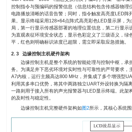
控制指令与预编码的报警信息（信息结构包含传感器物理
电路播放清晰的话音告警；同时，指令触发高亮度LED阵
果。显示终端采用128×64点阵式高亮彩色LED显示屏
局，第一行显示传感器部署的地理位置信息，第二行显示
为直观表征环境安全状态，显示色彩定义了三级语义，绿
平，红色则明确标识浓度已超限，需立即采取应急措施。
2. 3 边缘控制主机硬件架构
边缘控制主机是整个系统的智能处理与控制中枢，承
务。为满足井下恶劣环境对实时性与可靠性的严苛要求，主机核心
A7内核，运行主频高达800 MHz，并集成了多个增强型
利用其多串口优势，将其中两路独立UART外设转换为隔
一路则用于接入所有的声光报警器与LED显示终端。此架
的及时性与稳定性。
边缘控制主机完整硬件架构如
图2
所示，其核心系统围