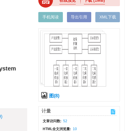
在线预览
下载
(1MB)
手机阅读
导出引用
XML下载
system
图(8)
计量
9)
文章访问数:
52
HTML全文浏览量:
10