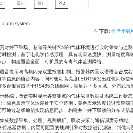
ng alarm system
下载:
全尺寸图
负责对井下采场、巷道等关键区域的气体环境进行实时采集与监测
同时检测，基于电化学传感原理，具有响应速度快、测量精度高
节点，构建覆盖全面、可扩展的有毒气体监测网络。
备语音提示与高频闪光双重报警机制。报警器内置汉语语音合成芯
等信息的语音内容；同时驱动高亮度LED灯珠发出红色闪烁信
多台报警器基于RS485总线组网，满足井下多区域、分布式报
展示终端，负责实时显示各监测点的气体浓度数据及系统工作状
能：绿色表示气体浓度处于安全范围，黄色表示浓度超过预警阈
间可通过总线通信实现信息同步，构建井上井下联动的分布式信
，集成数据采集、处理、规则解析、联动决策与通信调度等功能。
询各传感器数据，内置可配置的规则引擎对数据进行滤波、判优与