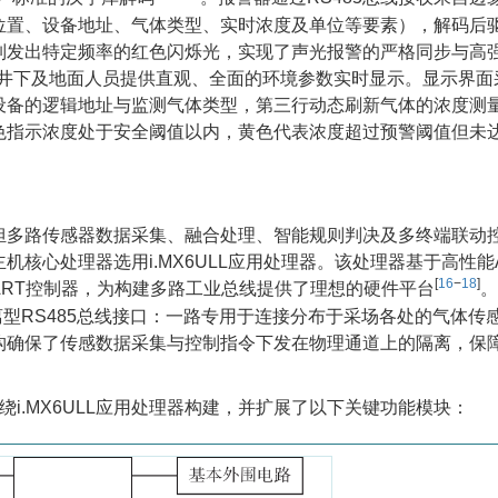
位置、设备地址、气体类型、实时浓度及单位等要素），解码后
列发出特定频率的红色闪烁光，实现了声光报警的严格同步与高
，为井下及地面人员提供直观、全面的环境参数实时显示。显示界
设备的逻辑地址与监测气体类型，第三行动态刷新气体的浓度测
色指示浓度处于安全阈值以内，黄色代表浓度超过预警阈值但未
担多路传感器数据采集、融合处理、智能规则判决及多终端联动
处理器选用i.MX6ULL应用处理器。该处理器基于高性能ARM 
[
16
−
18
]
UART控制器，为构建多路工业总线提供了理想的硬件平台
。
离型RS485总线接口：一路专用于连接分布于采场各处的气体传
构确保了传感数据采集与控制指令下发在物理通道上的隔离，保
绕i.MX6ULL应用处理器构建，并扩展了以下关键功能模块：