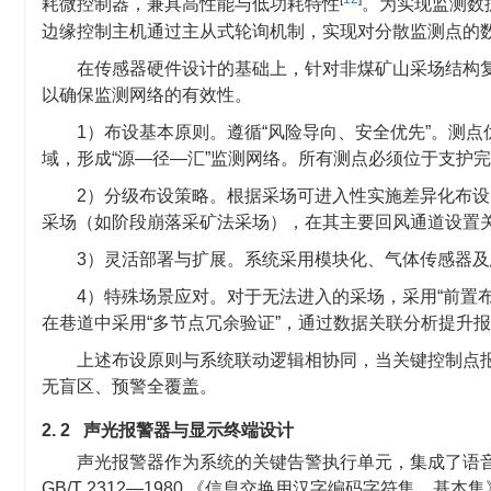
耗微控制器，兼具高性能与低功耗特性
。为实现监测数据
边缘控制主机通过主从式轮询机制，实现对分散监测点的
在传感器硬件设计的基础上，针对非煤矿山采场结构
以确保监测网络的有效性。
1）布设基本原则。遵循“风险导向、安全优先”。测
域，形成“源—径—汇”监测网络。所有测点必须位于支护
2）分级布设策略。根据采场可进入性实施差异化布
采场（如阶段崩落采矿法采场），在其主要回风通道设置关
3）灵活部署与扩展。系统采用模块化、气体传感器
4）特殊场景应对。对于无法进入的采场，采用“前置
在巷道中采用“多节点冗余验证”，通过数据关联分析提升
上述布设原则与系统联动逻辑相协同，当关键控制点
无盲区、预警全覆盖。
2. 2 声光报警器与显示终端设计
声光报警器作为系统的关键告警执行单元，集成了语
GB/T 2312—1980 《信息交换用汉字编码字符集 基