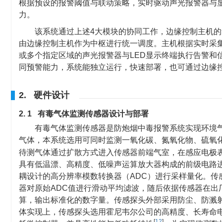
根据预设的报警阈值与联动策略，实时驱动声光报警器与
力。
该系统通过上述4大模块的协同工作，边缘控制主机
由边缘控制主机作为中枢进行统一调度。主机根据实时采
或多个指定区域的声光报警器与LED显示终端执行告警和信
同预警能力，系统能独立运行，快速部署，也可通过边缘
2. 硬件设计
2. 1 有毒气体监测传感器设计与部署
有毒气体监测传感器是防炮烟中毒报警系统实现环境
气体，本系统选用可同时监测一氧化碳、氮氧化物、硫氧
待测气体通过扩散方式进入传感器前端气室，在感应电极
具有低温漂、高精度、低噪声运算放大器构成的前级电路
耦设计的高分辨率模数转换器（ADC）进行采样量化。
器对原始ADC值进行滑动平均滤波，随后依据传感器在出
算，输出标准化的数字量。传感探头外部采用防尘、防溅
体实现上，传感探头选用霍尼韦尔公司的高精度、长寿命电化学模
[
12
]