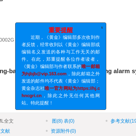
0002G
x
重要提醒
近期，《黄金》编辑部多次收到作
者反馈，经常收到以《黄金》编辑部或
ing-based anti-blasting fume poisoning alarm 
编辑名义发送的各种与工作无关的邮
件。在此，郑重提醒各位作者读者，
《黄金》编辑部与作者联系的
唯一邮箱
为hjbjb@vip.163.com
，除此邮箱之外
发送的邮件均不代表《黄金》编辑部；
黄金杂志社
唯一官方网站为https://hj.c
hncgri.cn
，除此之外无任何其他网
ML全文
图
(8)
表
(0)
参考文献
(1
站。特此提醒！
引文献
资源附件
(0)