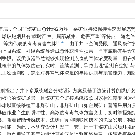
4年底，全国非煤矿山总计约2万座，采矿业持续保持快速发展态
爆破炮烟具有“瞬时产生、局部聚集、危害严重”等特点，随之
[
1
−
4
]
）等为代表的有毒有害气体
。由于井下空间受限、通风条件
的呼吸系统、神经系统等造成急性或慢性损害，严重威胁其生命
测手段。该类仪器虽然能够实现检测点位的气体浓度测量，但在
程中的气体浓度进行实时、连续监测，导致出现“监测真空期”与“
人工经验判断，缺乏对异常气体浓度的早期识别与预警能力，难
分别提出了井下多系统融合分站设计方案及基于边缘计算的煤矿
为核心的煤矿场景，且煤矿安全监控系统按照国家标准需专网运
系难以直接移植至非煤矿山，非煤矿山（如金属矿）普遍采用分
爆破作业产生的瞬时性、高浓度有毒气体危害突出，实时掌握炮
要。随着智能传感技术、边缘计算和物联网技术的快速发展，构
为可能。为此，本研究设计开发了一套适用于非煤矿山采场环境
案，重点阐述了基于边缘计算的气体监测网络构建、多源数据采