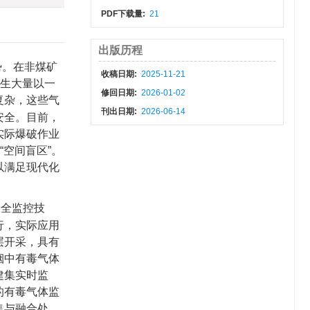
PDF下载量:
21
出版历程
势。在非煤矿
收稿日期:
2025-11-21
伴生大量以一
修回日期:
2026-01-02
复杂，这些气
刊出日期:
2026-06-14
安全。目前，
实际爆破作业
空间盲区”。
以满足现代化
安全监控技
行，实际应用
层开采，具有
烟中有毒气体
建集实时监
的有毒气体监
集与融合处