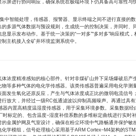
显示屏进行协同响应，确保系统在极端环境下仍具备高可靠性与
的集中智能处理，传感器、报警器、显示终端之间不进行直接的数
集的多源气体数据与预设规则，生成统一的控制决策，并同时、
息显示发布动作。基于统一决策的“一对多”“多对多”响应模式，
控制主机接入全矿井环境监测系统中。
气体浓度精准感知的核心部件。针对非煤矿山井下采场爆破后产
化物等多种气体的电化学传感器。该类传感器普遍采用电化学测
表面发生氧化还原反应，产生与气体浓度成正比的微弱电流信号
进行放大，并经过一级RC低通滤波以抑制高频噪声。再通过具有
传感器内置高精度温湿度传感器，用于采集环境参数。采集数据经
厂时标定的、包含温度−湿度补偿系数的多维标定曲线进行实时
射的金属护网及气室设计，确保在粉尘环境中气路畅通并保护敏
组，信号处理核心采用基于ARM Cortex−M4架构的STM32