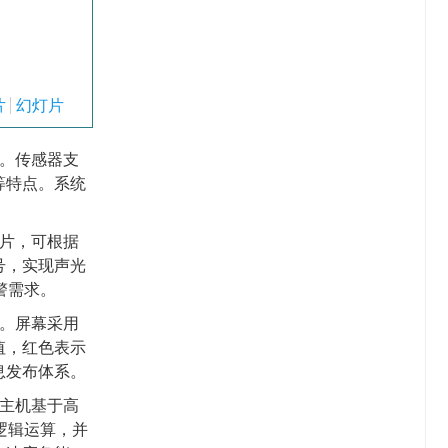
片
幻灯片
。传感器支
等特点。系统
片，可根据
号，实现声光
警需求。
态。屏幕采用
值，红色表示
息发布体系。
主机基于高
逻辑运算，并