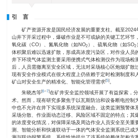
引 言
矿产资源开发是国民经济发展的重要支柱。截至202
山井下开采过程中，爆破作业是不可或缺的关键工艺环节，
氧化碳（CO）、氮氧化物（如NO
）、硫氧化物（如SO
2
2
体积聚后难以迅速扩散，形成高浓度污染区，对作业人员
井下环境气体监测主要采用便携式气体检测仪作为现场检
后，人员需撤离至安全区域，无法对采场核心区炮烟扩散过
现有安全作业模式在很大程度上仍依赖于定时检测制度和
[
5
]
矿山对安全生产的精准化、智能化管理需求
。
[
6
−
7
]
朱晓杰等
在矿井安全监控领域开展了有益探索，
术。然而，现有研究多聚焦于以瓦斯防治和设备断电控制
中也不允许在井下实现多系统深度融合。这类监测预警体
采场分散、作业面动态迁移、风险区域不固定的特点；其
的浓度变化情况，对保障采场及周边作业人员安全至关重
测、智能分析和快速联动于一体的气体安全监测系统已成
测与联动报警系统。系统性地提出了该系统的整体架构方