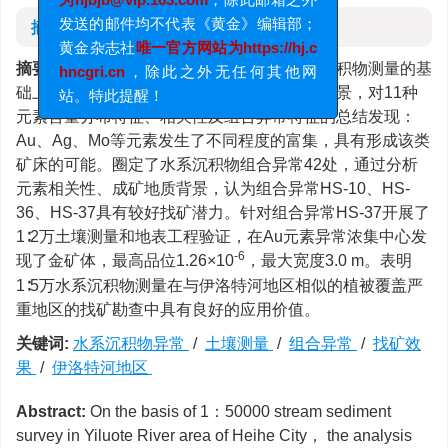
为hjbjb@vip.163.com
，除此邮箱之外
摘要
发送的邮件均不代表《黄金》编辑部；
黄金杂志社
唯一官方网站为https://hj.c
摘要:
在黑河市伊洛特河地区开展1∶5万水系沉积物测量的基
hncgri.cn
，除此之外无任何其他网
础上，对样品分析结果进行统计，结合地质背景，对11种
站。特此提醒！
元素含量分布特征、相关性及组合异常特征的总结发现：
Au、Ag、Mo等元素发生了不同程度的富集，具有形成该类
矿床的可能。圈定了水系沉积物组合异常42处，通过分析
元素相关性、成矿地质背景，认为组合异常HS-10、HS-
36、HS-37具有较好找矿潜力。针对组合异常HS-37开展了
1∶2万土壤测量和地表工程验证，在Au元素异常浓集中心发
-6
现了金矿体，最高品位1.26×10
，最大宽度3.0 m。表明
1∶5万水系沉积物测量在与伊洛特河地区相似的植被覆盖严
重地区的找矿勘查中具有良好的应用价值。
关键词:
水系沉积物异常
/
土壤测量
/
组合异常
/
找矿效
果
/
伊洛特河地区
Abstract:
On the basis of 1：50000 stream sediment
survey in Yiluote River area of Heihe City， the analysis