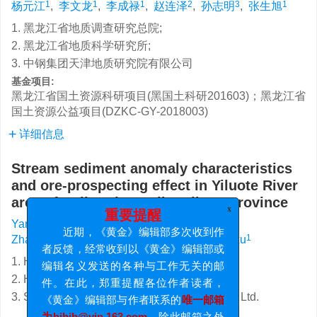
1
1
1
2
3
1
杨元江
,
李文龙
,
李成禄
,
赵连泽
,
孙志明
,
张生旭
1. 黑龙江省地质调查研究总院;
2. 黑龙江省地质科学研究所;
3. 中钢集团天津地质研究院有限公司
基金项目:
黑龙江省国土资源科研项目(黑国土科研201603)；黑龙江省
国土资源公益项目(DZKC-GY-2018003)
详细信息
Stream sediment anomaly characteristics
and ore-prospecting effect in Yiluote River
area of Heihe City, Heilongjiang Province
x
1
1
1
重要提醒
Yang Yuanjiang
,
Li Wenlong
,
Li Chenglu
,
2
3
1
Zhao Lianze
,
Sun Zhiming
,
Zhang Shengxu
近期，《黄金》编辑部多次收到作
者反馈，经常收到以《黄金》编辑部或
1. Heilongjiang Institute of Geological Survey;
编辑名义发送的各种与工作无关的邮
2. Heilongjiang Geological Science Institute;
件。在此，郑重提醒各位作者读者，
3. Sinosteel Tianjin Geological Academy Co., Ltd.
《黄金》编辑部与作者联系的
唯一邮箱