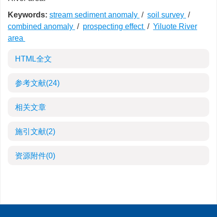
Keywords:
stream sediment anomaly
/
soil survey
/
combined anomaly
/
prospecting effect
/
Yiluote River
area
HTML全文
参考文献
(24)
相关文章
施引文献
(2)
资源附件
(0)