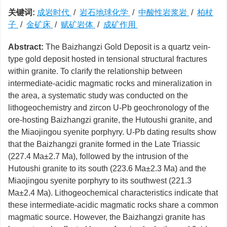
关键词:
成岩时代
/
岩石地球化学
/
中酸性岩浆岩
/
柏杖
子
/
金矿床
/
赋矿岩体
/
成矿作用
Abstract:
The Baizhangzi Gold Deposit is a quartz vein-
type gold deposit hosted in tensional structural fractures
within granite. To clarify the relationship between
intermediate-acidic magmatic rocks and mineralization in
the area, a systematic study was conducted on the
lithogeochemistry and zircon U-Pb geochronology of the
ore-hosting Baizhangzi granite, the Hutoushi granite, and
the Miaojingou syenite porphyry. U-Pb dating results show
that the Baizhangzi granite formed in the Late Triassic
(227.4 Ma±2.7 Ma), followed by the intrusion of the
Hutoushi granite to its south (223.6 Ma±2.3 Ma) and the
Miaojingou syenite porphyry to its southwest (221.3
Ma±2.4 Ma). Lithogeochemical characteristics indicate that
these intermediate-acidic magmatic rocks share a common
magmatic source. However, the Baizhangzi granite has