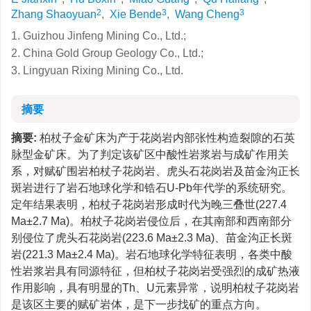
2
3
3
Zhang Shaoyuan
,
Xie Bende
,
Wang Cheng
1. Guizhou Jinfeng Mining Co., Ltd.;
2. China Gold Group Geology Co., Ltd.;
3. Lingyuan Rixing Mining Co., Ltd.
摘要
摘要:
柏杖子金矿床为产于花岗岩内部张性构造裂隙的石英
脉型金矿床。为了判定该矿区中酸性岩浆岩与成矿作用关
系，对赋矿围岩柏杖子花岗岩、虎头石花岗岩及苗金沟正长
斑岩进行了岩石地球化学和锆石U-Pb年代学的系统研究。
定年结果表明，柏杖子花岗岩形成时代为晚三叠世(227.4
Ma±2.7 Ma)。柏杖子花岗岩侵位后，在其南部和西南部分
别侵位了虎头石花岗岩(223.6 Ma±2.3 Ma)、苗金沟正长斑
岩(221.3 Ma±2.4 Ma)。岩石地球化学特征表明，各类中酸
性岩浆岩具有同源特征，但柏杖子花岗岩受强烈的成矿热液
作用影响，具有明显的Th、U元素异常，说明柏杖子花岗岩
是该区主要的赋矿岩体，是下一步找矿的重点方向。