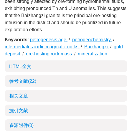
been strongly affected by ore-forming hydrothermal fluids,
exhibiting pronounced Th and U anomalies. This suggests
that the Baizhangzi granite is the principal ore-hosting
intrusion in the district and should be prioritized in future
exploration efforts.
Keywords:
petrogenesis age
/
petrogeochemistry
/
intermediate-acidic magmatic rocks
/
Baizhangzi
/
gold
deposit
/
ore-hosting rock mass
/
mineralization
HTML全文
参考文献
(22)
相关文章
施引文献
资源附件
(0)