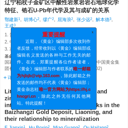
辽宁柏杖子金矿区中酸性岩浆岩岩石地球化学
特征、锆石U-Pb年代学及其与成矿的关系
1
2
2
2
2
3
鄂建新
,
胡博心
,
缪广
,
屈海浪
,
张少远
,
解本德
,
3
王成
1. 贵州锦丰矿业有限公司;
x
重要提醒
2. 中国黄金集团地质有限公司;
近期，《黄金》编辑部多次收到作
3. 凌源日兴矿业有限公司
者反馈，经常收到以《黄金》编辑部或
基金项目:
编辑名义发送的各种与工作无关的邮
国家重点研发计划项目(2022 YFC2903600)；中国黄金集
件。在此，郑重提醒各位作者读者，
团有限公司地质科研专项基金项目(WKY201702)
《黄金》编辑部与作者联系的
唯一邮箱
详细信息
为hjbjb@vip.163.com
，除此邮箱之外
发送的邮件均不代表《黄金》编辑部；
Lithogeochemical characteristics and
黄金杂志社
唯一官方网站为https://hj.c
zircon U-Pb geochronology of
hncgri.cn
，除此之外无任何其他网
intermediate-acidic magmatic rocks in the
站。特此提醒！
Baizhangzi Gold Deposit, Liaoning, and
their relationship to mineralization
1
2
2
2
E Jianxin
,
Hu Boxin
,
Miao Guang
,
Qu Hailang
,