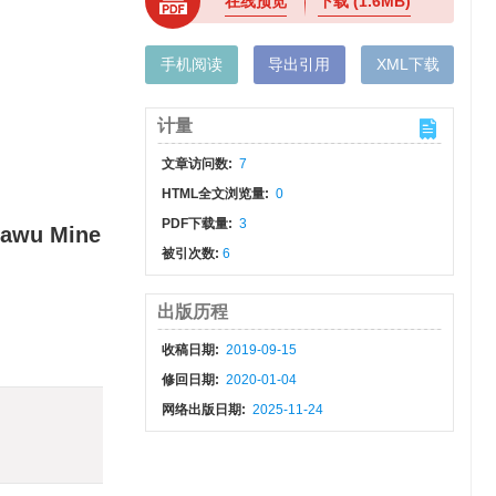
在线预览
下载
(1.6MB)
手机阅读
导出引用
XML下载
计量
文章访问数:
7
HTML全文浏览量:
0
PDF下载量:
3
jiawu Mine
被引次数:
6
出版历程
收稿日期:
2019-09-15
修回日期:
2020-01-04
网络出版日期:
2025-11-24