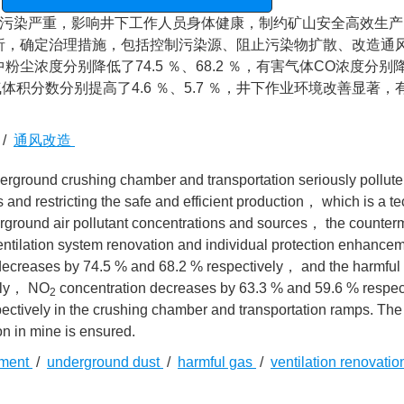
站。特此提醒！
污染严重，影响井下工作人员身体健康，制约矿山安全高效生产
析，确定治理措施，包括控制污染源、阻止污染物扩散、改造通
度分别降低了74.5 ％、68.2 ％，有害气体CO浓度分别降低
，氧气体积分数分别提高了4.6 ％、5.7 ％，井下作业环境改善显著
/
通风改造
erground crushing chamber and transportation seriously pollute
and restricting the safe and efficient production， which is a te
derground air pollutant concentrations and sources， the counte
entilation system renovation and individual protection enhance
n decreases by 74.5 % and 68.2 % respectively， and the harmfu
vely， NO
concentration decreases by 63.3 % and 59.6 % respe
2
ectively in the crushing chamber and transportation ramps. The
n in mine is ensured.
atment
/
underground dust
/
harmful gas
/
ventilation renovati