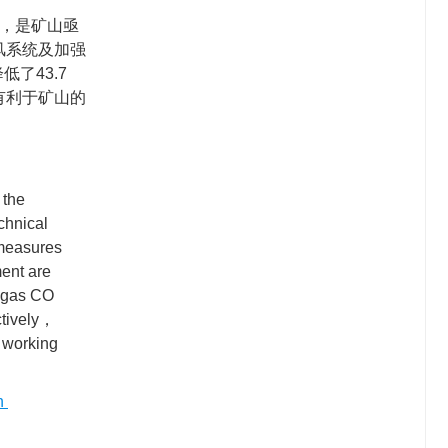
，是矿山亟
风系统及加强
了43.7
，有利于矿山的
 the
chnical
rmeasures
ment are
l gas CO
ctively，
 working
on