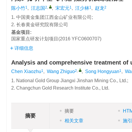
1
2
,
1
1
2
陈小竹
,
汪志国
,
宋宏元
,
汪少林
,
赵龙
1. 中国黄金集团江西金山矿业有限公司;
2. 长春黄金研究院有限公司
基金项目:
国家重点研发计划项目(2016 YFC0600707)
详细信息
Analysis and comprehensive treatment of 
1
2
,
1
Chen Xiaozhu
,
Wang Zhiguo
,
Song Hongyuan
,
Wa
1. National Gold Group Jiangxi Jinshan Mining Co., Ltd.;
2. Changchun Gold Research Institute Co., Ltd.
摘要
HT
摘要
相关文章
施