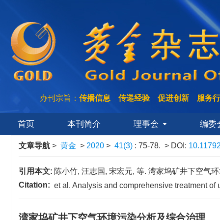
办刊宗旨：
传播信息 传递经验 促进创新 服务
首页
本刊简介
理事会
编委
文章导航
>
黄金
>
2020
>
41(3)
: 75-78.
> DOI:
10.11792
引用本文:
陈小竹, 汪志国, 宋宏元, 等. 湾家坞矿井下空气环境污染分
Citation:
et al. Analysis and comprehensive treatment of
湾家坞矿井下空气环境污染分析及综合治理