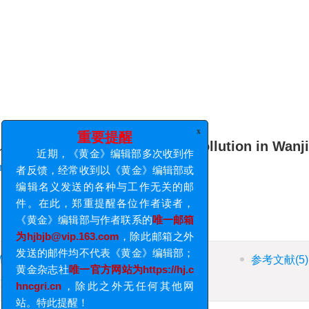
underground air environment pollution in Wan
x
重要提醒
1
2
ng Shaolin
,
Zhao Long
近期，《黄金》编辑部多次收到作
者反馈，经常收到以《黄金》编辑部或
编辑名义发送的各种与工作无关的邮
件。在此，郑重提醒各位作者读者，
《黄金》编辑部与作者联系的
唯一邮箱
为hjbjb@vip.163.com
，除此邮箱之外
ML全文
图
(0)
表
(0)
参考文献
(5)
发送的邮件均不代表《黄金》编辑部；
引文献
(6)
资源附件
(0)
黄金杂志社
唯一官方网站为https://hj.c
hncgri.cn
，除此之外无任何其他网