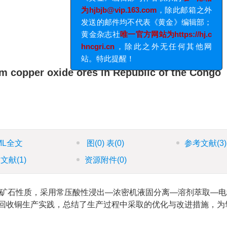
《黄金》编辑部与作者联系的
唯一邮箱
为hjbjb@vip.163.com
，除此邮箱之外
发送的邮件均不代表《黄金》编辑部；
黄金杂志社
唯一官方网站为https://hj.c
hncgri.cn
，除此之外无任何其他网
站。特此提醒！
om copper oxide ores in Republic of the Congo
ML全文
图
(0)
表
(0)
参考文献
(3)
引文献
(1)
资源附件
(0)
铜矿石性质，采用常压酸性浸出—浓密机液固分离—溶剂萃取—
矿回收铜生产实践，总结了生产过程中采取的优化与改进措施，为