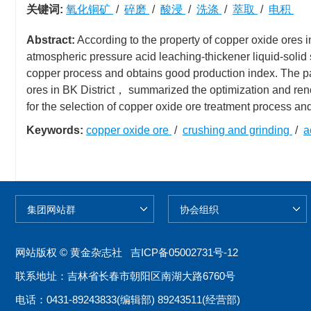
关键词:
氧化铜矿
/
碎磨
/
酸浸
/
洗涤
/
萃取
/
电积
Abstract:
According to the property of copper oxide ores
atmospheric pressure acid leaching-thickener liquid-solid 
copper process and obtains good production index. The pa
ores in BK District， summarized the optimization and re
for the selection of copper oxide ore treatment process an
Keywords:
copper oxide ore
/
crushing and grinding
/
a
网站版权 © 黄金杂志社
吉ICP备05002731号-12
联系地址：吉林省长春市朝阳区南湖大路6760号
电话：0431-89243833(编辑部) 89243511(经营部)