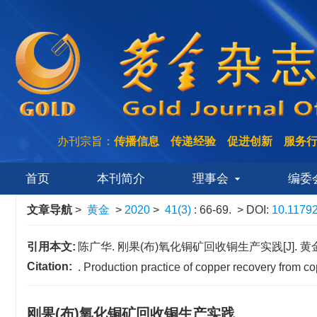
办刊宗旨：
传播信息 传递经验 促进创新 服务
首页
本刊简介
理事会
编委
文章导航
>
黄金
>
2020
>
41(3)
: 66-69.
> DOI:
10.1179
引用本文:
陈广华. 刚果(布)氧化铜矿回收铜生产实践[J]. 黄金, 202
Citation:
. Production practice of copper recovery from c
刚果(布)氧化铜矿回收铜生产实践