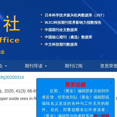
美国EBSCO学术数据库
日本科学技术振兴机构数据库（JST）
WJCI科技期刊世界影响力指数报告
中国期刊全文数据库
中国核心期刊（遴选）数据库
中文科技期刊数据库
中国学术期刊综合评价数据库
行业
中国科技核心期刊
美国化学文摘社（CAS）数据库
会
期刊导读
期刊订阅
资质荣
美国EBSCO学术数据库
2/hj20200314
日本科学技术振兴机构数据库（JST）
WJCI科技期刊世界影响力指数报告
x
重要提醒
0, 41(3): 66-69.
DOI:
10.11792/hj20200314
中国期刊全文数据库
近期，《黄金》编辑部多次收到作
opper oxide ores in Republic of the Congo[J].
Gold
, 2020, 41(3):
者反馈，经常收到以《黄金》编辑部或
中国核心期刊（遴选）数据库
编辑名义发送的各种与工作无关的邮
中文科技期刊数据库
件。在此，郑重提醒各位作者读者，
中国学术期刊综合评价数据库