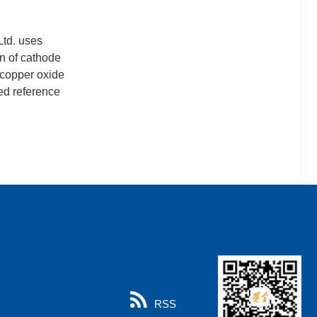
Ltd. uses
on of cathode
 copper oxide
ed reference
RSS