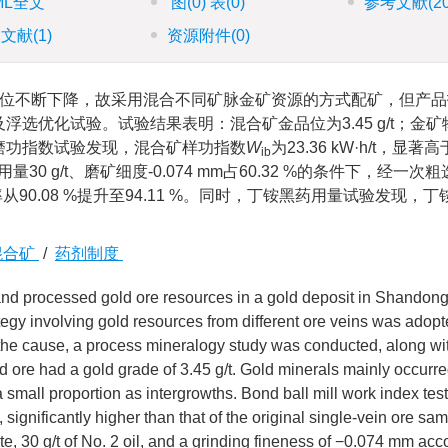
ML全文
图
(0)
表
(0)
参考文献
(2
引文献
(1)
资源附件
(0)
位不断下降，故采用混合不同矿脉金矿资源的方式配矿，但产品
选优化试验。试验结果表明：混合矿金品位为3.45 g/t；金
磨功指数试验发现，混合矿样功指数
W
为23.36 kW·h/t，显
ib
用量30 g/t、磨矿细度-0.074 mm占60.32 %的条件下，经一
率从90.08 %提升至94.11 %。同时，丁铵黑药用量试验发现，
混合矿
/
药剂制度
and processed gold ore resources in a gold deposit in Shandong
tegy involving gold resources from different ore veins was adop
 the cause, a process mineralogy study was conducted, along wit
ed ore had a gold grade of 3.45 g/t. Gold minerals mainly occurre
a small proportion as intergrowths. Bond ball mill work index tes
, significantly higher than that of the original single-vein ore s
ate, 30 g/t of No. 2 oil, and a grinding fineness of −0.074 mm acc