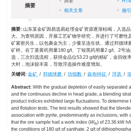
摘要
HT
摘要
相关文章
施
摘要:
山东某金矿因易选易处理金矿资源逐渐枯竭，入选品
大。为查明原因，开展工艺矿物学研究，并进行了可磨性及浮
矿紧密共生，以包裹金为主，少量呈连生状。通过邦德球
矿样。在丁基黄药用量180 g/t、丁铵黑药用量2 g/t、2号油
选，三次扫选流程，获得金品位53.23 g/t的精矿，金回收
大时，泡沫较丰富，导致浮选操作难度增加。
关键词:
金矿
/
邦德球磨
/
功指数
/
嵌布特征
/
浮选
/
Abstract:
With the gradual depletion of easily separated 
and the continuous decline in head grade, a blending stra
product indices exhibited large fluctuations. To determine
and flotation tests. The test results showed that the blend
association with pyrite, predominantly as inclusions, with 
that the ore sample had a work index (
W
) of 23.36 kW·h/t
ib
the conditions of 180 g/t of xanthate, 2 g/t of dithiophosph