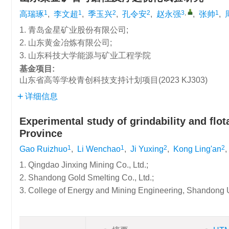
1
1
2
2
3
,
1
高瑞琢
,
李文超
,
季玉兴
,
孔令安
,
赵永强
,
张帅
,
1. 青岛金星矿业股份有限公司;
2. 山东黄金冶炼有限公司;
3. 山东科技大学能源与矿业工程学院
基金项目:
山东省高等学校青创科技支持计划项目(2023 KJ303)
详细信息
Experimental study of grindability and flo
Province
1
1
2
2
Gao Ruizhuo
,
Li Wenchao
,
Ji Yuxing
,
Kong Ling'an
,
1. Qingdao Jinxing Mining Co., Ltd.;
2. Shandong Gold Smelting Co., Ltd.;
3. College of Energy and Mining Engineering, Shandong 