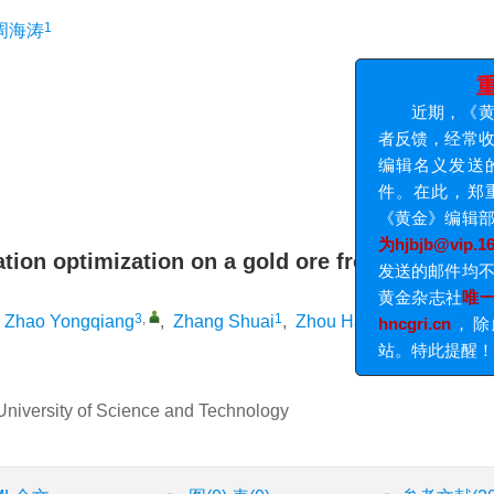
中国学术期刊综合评价数据库
1
周海涛
重要
近期，《黄金》
者反馈，经常收到以
编辑名义发送的各
件。在此，郑重提
《黄金》编辑部与作
tation optimization on a gold ore from Shandon
为hjbjb@vip.163.c
发送的邮件均不代表
黄金杂志社
唯一官方网站
3
,
1
1
Zhao Yongqiang
,
Zhang Shuai
,
Zhou Haitao
hncgri.cn
，除此之
站。特此提醒！
University of Science and Technology