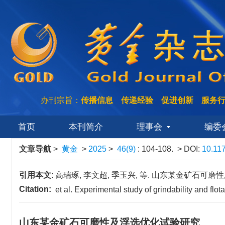
办刊宗旨：
传播信息 传递经验 促进创新 服务
首页
本刊简介
理事会
编委
文章导航
>
黄金
>
2025
>
46(9)
: 104-108.
> DOI:
10.11
引用本文:
高瑞琢, 李文超, 季玉兴, 等. 山东某金矿石可磨性及浮选优
Citation:
et al. Experimental study of grindability and fl
山东某金矿石可磨性及浮选优化试验研究