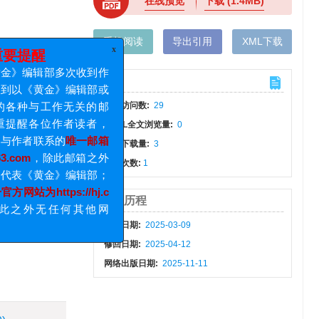
在线预览
下载
(1.4MB)
手机阅读
导出引用
XML下载
x
提醒
计量
编辑部多次收到作
《黄金》编辑部或
文章访问数:
29
种与工作无关的邮
HTML全文浏览量:
0
醒各位作者读者，
PDF下载量:
3
者联系的
唯一邮箱
被引次数:
1
g
om
，除此邮箱之外
《黄金》编辑部；
出版历程
为https://hj.c
外无任何其他网
收稿日期:
2025-03-09
修回日期:
2025-04-12
网络出版日期:
2025-11-11