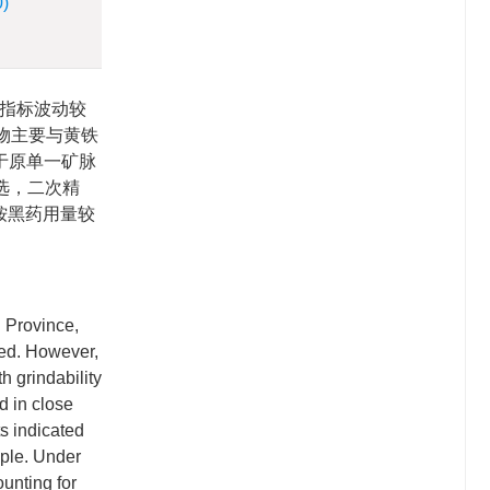
0)
指标波动较
矿物主要与黄铁
著高于原单一矿脉
次粗选，二次精
丁铵黑药用量较
 Province,
ted. However,
h grindability
d in close
ts indicated
ample. Under
ounting for