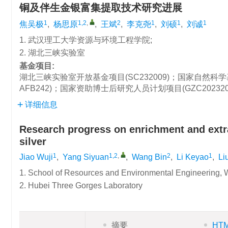
铜及伴生金银富集提取技术研究进展
1
1,2
,
2
1
1
1
焦吴极
,
杨思原
,
王斌
,
李克尧
,
刘硕
,
刘诚
1. 武汉理工大学资源与环境工程学院;
2. 湖北三峡实验室
基金项目:
湖北三峡实验室开放基金项目(SC232009)；国家自然科学基金项
AFB242)；国家资助博士后研究人员计划项目(GZC202320
详细信息
Research progress on enrichment and extra
silver
1
1,2
,
2
1
Jiao Wuji
,
Yang Siyuan
,
Wang Bin
,
Li Keyao
,
Li
1. School of Resources and Environmental Engineering, 
2. Hubei Three Gorges Laboratory
摘要
HT