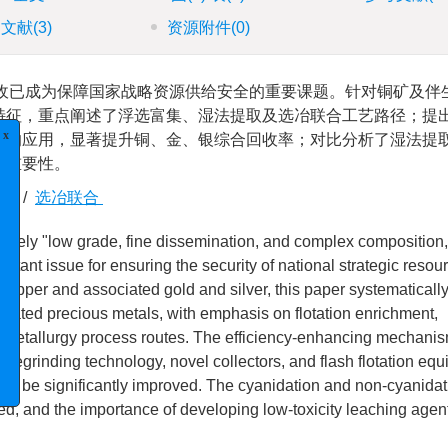
引文献
(3)
资源附件
(0)
回收已成为保障国家战略资源供给安全的重要课题。针对铜矿及伴
特征，重点阐述了浮选富集、湿法提取及选冶联合工艺路径；提
备的应用，显著提升铜、金、银综合回收率；对比分析了湿法提
的重要性。
提取
/
选冶联合
namely "low grade, fine dissemination, and complex compositio
rtant issue for ensuring the security of national strategic resou
f copper and associated gold and silver, this paper systematicall
ciated precious metals, with emphasis on flotation enrichment,
n-metallurgy process routes. The efficiency-enhancing mechanis
regrinding technology, novel collectors, and flash flotation equ
 can be significantly improved. The cyanidation and non-cyanida
zed, and the importance of developing low-toxicity leaching agen