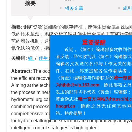
摘要
相关文章
施
摘要:
铜矿资源“贫细杂”的赋存特征，使伴生贵金属高效
低的技术瓶颈，系统分析了铜及伴生贵金属的工艺矿物学
艺的增效机制，通过再磨技术、新型捕收剂及闪速浮选装
氰化法的优劣，指出了发展低毒浸出剂与智能化控制策略
x
重要提醒
近期，《黄金》编辑部多次收到作
关键词:
铜
/
伴生金银
/
工艺矿物学
/
浮选富集
/
湿法
者反馈，经常收到以《黄金》编辑部或
Abstract:
The occurrence characteristics of copper ore, 
编辑名义发送的各种与工作无关的邮
the efficient recovery of associated precious metals an impo
件。在此，郑重提醒各位作者读者，
Aiming at the technical bottleneck of low recovery rates o
《黄金》编辑部与作者联系的
唯一邮箱
the process mineralogy characteristics of copper and asso
为hjbjb@vip.163.com
，除此邮箱之外
hydrometallurgical extraction, and combined beneficiatio
发送的邮件均不代表《黄金》编辑部；
combined process are proposed; through the application of 
黄金杂志社
唯一官方网站为https://hj.c
comprehensive recovery rates of copper, gold, and silver
hncgri.cn
，除此之外无任何其他网
for hydrometallurgical extraction are comparatively analy
站。特此提醒！
intelligent control strategies is highlighted.