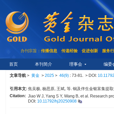
办刊宗旨：
传播信息 传递经验 促进创新 服务
首页
本刊简介
理事会
编委
文章导航
>
黄金
>
2025
>
46(9)
: 73-81.
> DOI:
10.1179
引用本文:
焦吴极, 杨思原, 王斌, 等. 铜及伴生金银富集提取技术研究进
Citation:
Jiao W J, Yang S Y, Wang B, et al. Research pro
DOI:
10.11792/hj20250908