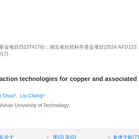
目(52374276)；湖北省自然科学基金项目(2024 AFD123， 
17)
ction technologies for copper and associated
1
1
u Shuo
,
Liu Cheng
Wuhan University of Technology;
ML全文
图
(0)
表
(0)
参考文献
(7